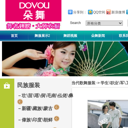
分享到：
QQ空间
新浪微博
首页
舞服展示2
舞蹈视频
朵舞新闻
联系
当代歌舞服装
->
学生\职业\军\
民族服装
－壮\苗\瑶\侗\毛南\仫佬\彝
－新疆\藏族\蒙古
－傣族\印度\朝鲜