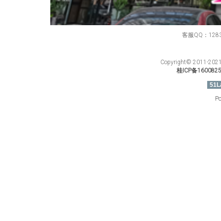
客服QQ：12834
Copyright© 201
桂ICP备160082
51L
Po