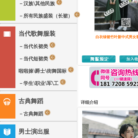
－汉族\其他民族
－所有民族盛装（长裙）
当代歌舞服装
白衣绿裙竹叶新中式男女
－当代长裙类
－当代短裙类
啦啦操\爵士\街舞国标
－学生\职业\军\工
古典舞蹈
详细介绍
－古典舞蹈
男士演出服