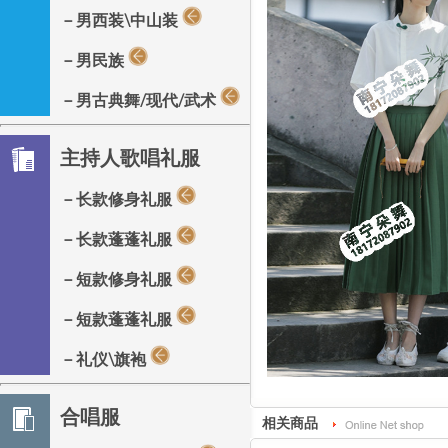
－男西装\中山装
－男民族
－男古典舞/现代/武术
主持人歌唱礼服
－长款修身礼服
－长款蓬蓬礼服
－短款修身礼服
－短款蓬蓬礼服
－礼仪\旗袍
合唱服
相关商品