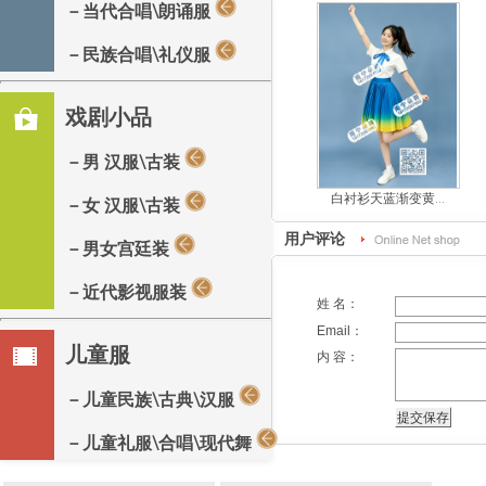
－当代合唱\朗诵服
－民族合唱\礼仪服
戏剧小品
－男 汉服\古装
白衬衫天蓝渐变黄...
－女 汉服\古装
用户评论
－男女宫廷装
－近代影视服装
姓 名：
Email：
儿童服
内 容：
－儿童民族\古典\汉服
－儿童礼服\合唱\现代舞