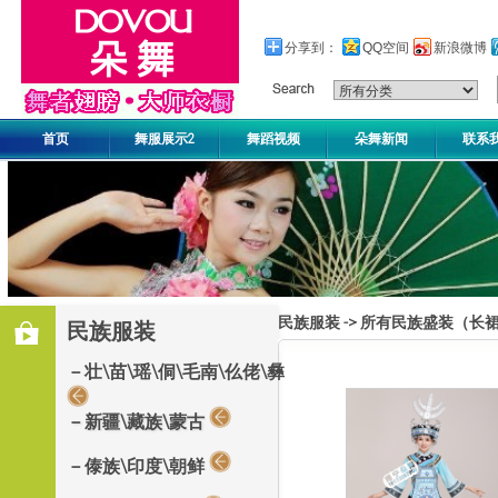
分享到：
QQ空间
新浪微博
首页
舞服展示2
舞蹈视频
朵舞新闻
联系
民族服装
->
所有民族盛装（长
民族服装
－壮\苗\瑶\侗\毛南\仫佬\彝
－新疆\藏族\蒙古
－傣族\印度\朝鲜