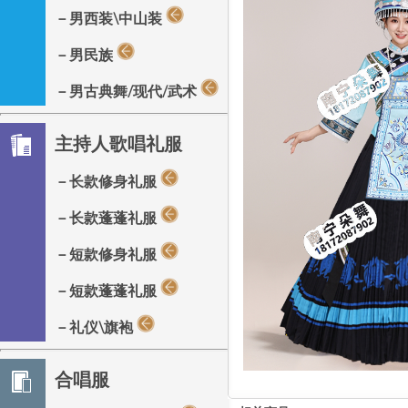
－男西装\中山装
－男民族
－男古典舞/现代/武术
主持人歌唱礼服
－长款修身礼服
－长款蓬蓬礼服
－短款修身礼服
－短款蓬蓬礼服
－礼仪\旗袍
合唱服