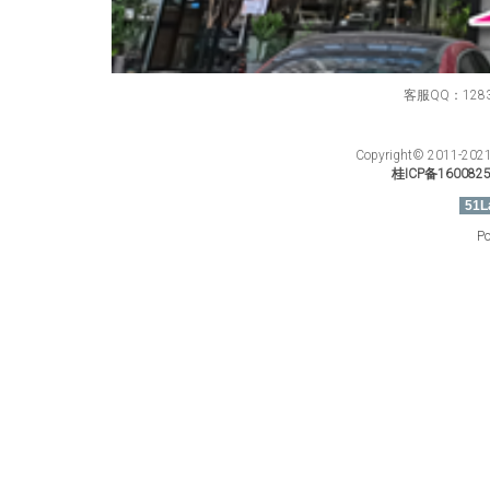
客服QQ：12834
Copyright© 201
桂ICP备160082
51L
Po