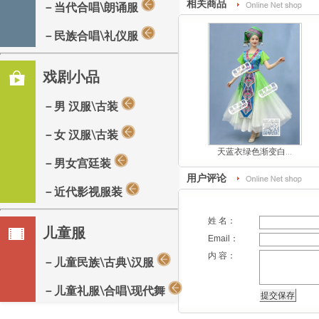
相关商品
－当代合唱\朗诵服
－民族合唱\礼仪服
戏剧小品
－男 汉服\古装
－女 汉服\古装
天蓝衣绿色渐变白...
－男女宫廷装
用户评论
－近代影视服装
姓 名：
儿童服
Email：
内 容：
－儿童民族\古典\汉服
－儿童礼服\合唱\现代舞