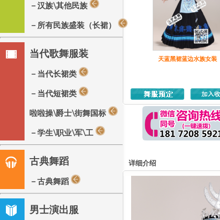
－汉族\其他民族
－所有民族盛装（长裙）
当代歌舞服装
天蓝黑裙蓝边水族女装
－当代长裙类
－当代短裙类
啦啦操\爵士\街舞国标
－学生\职业\军\工
古典舞蹈
详细介绍
－古典舞蹈
男士演出服