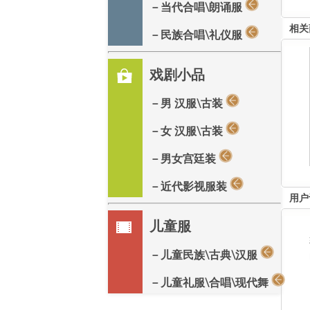
－当代合唱\朗诵服
相关
－民族合唱\礼仪服
戏剧小品
－男 汉服\古装
－女 汉服\古装
－男女宫廷装
－近代影视服装
用户
儿童服
－儿童民族\古典\汉服
－儿童礼服\合唱\现代舞