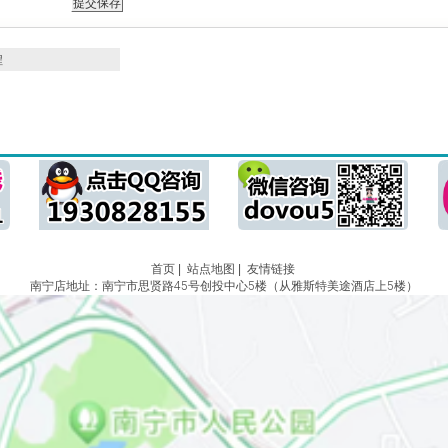
程
首页
|
站点地图
|
友情链接
南宁店地址：南宁市思贤路45号创投中心5楼（从雅斯特美途酒店上5楼）