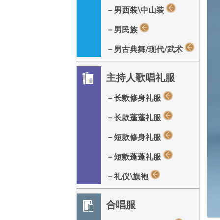
－男西装\中山装
－男民族
－男古典舞/现代/武术
主持人歌唱礼服
－长款修身礼服
－长款蓬蓬礼服
－短款修身礼服
－短款蓬蓬礼服
－礼仪\旗袍
合唱服