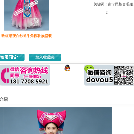
关键词
：
南宁民族合唱服
2
玫红渐变白纱裙牛角帽壮族盛装
介绍