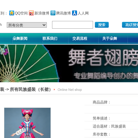
享到：
QQ空间
新浪微博
腾讯微博
人人网
朵舞新闻
联系我们
交易流程
关于朵舞
装
->
所有民族盛装（长裙）
商品品牌：
简单描述：
适合题材
：
民族盛装
库存套数
：