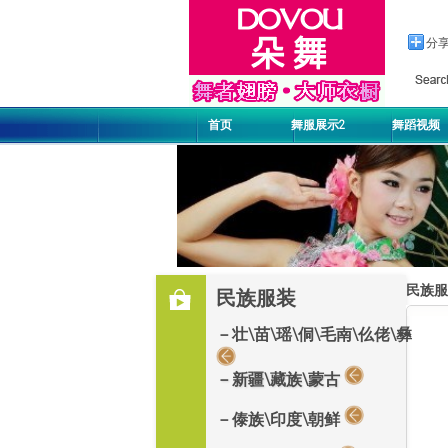
分
首页
舞服展示2
舞蹈视频
民族服
民族服装
－壮\苗\瑶\侗\毛南\仫佬\彝
－新疆\藏族\蒙古
－傣族\印度\朝鲜