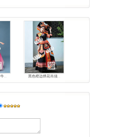
...
黑色橙边绣花吊须...