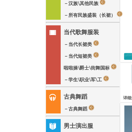
－汉族\其他民族
－所有民族盛装（长裙）
当代歌舞服装
－当代长裙类
－当代短裙类
啦啦操\爵士\街舞国标
－学生\职业\军\工
古典舞蹈
详细
－古典舞蹈
男士演出服