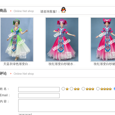
商品
请咨询客服1：
天蓝衣绿色渐变白...
玫红渐变白纱裙水...
玫红渐变白纱裙牛
评论
姓 名：
Email：
内 容：