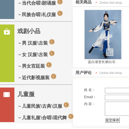
相关商品
－当代合唱\朗诵服
－民族合唱\礼仪服
戏剧小品
－男 汉服\古装
－女 汉服\古装
蓝白渐变长裤白吊...
－男女宫廷装
用户评论
－近代影视服装
姓 名：
儿童服
Email：
内 容：
－儿童民族\古典\汉服
－儿童礼服\合唱\现代舞