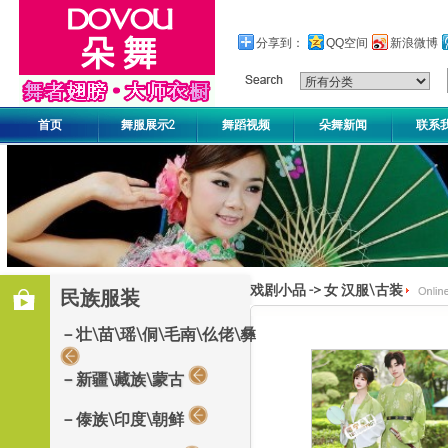
分享到：
QQ空间
新浪微博
首页
舞服展示2
舞蹈视频
朵舞新闻
联系
戏剧小品
->
女 汉服\古装
民族服装
－壮\苗\瑶\侗\毛南\仫佬\彝
－新疆\藏族\蒙古
－傣族\印度\朝鲜