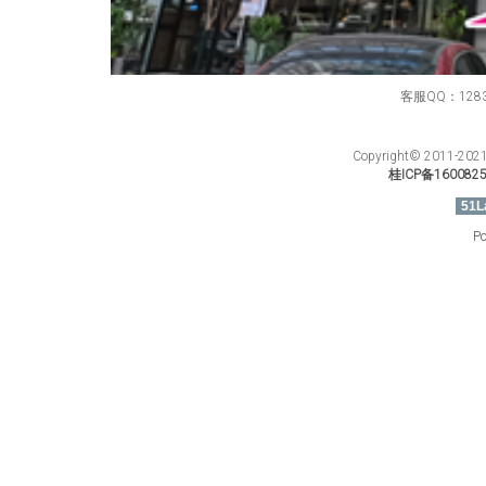
客服QQ：12834
Copyright© 201
桂ICP备160082
51L
Po