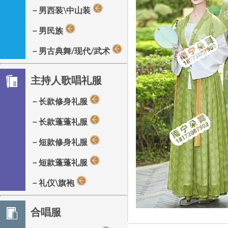
－男西装\中山装
－男民族
－男古典舞/现代/武术
主持人歌唱礼服
－长款修身礼服
－长款蓬蓬礼服
－短款修身礼服
－短款蓬蓬礼服
－礼仪\旗袍
合唱服