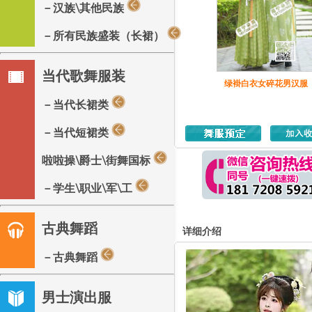
－汉族\其他民族
－所有民族盛装（长裙）
当代歌舞服装
绿褂白衣女碎花男汉服
－当代长裙类
－当代短裙类
啦啦操\爵士\街舞国标
－学生\职业\军\工
古典舞蹈
详细介绍
－古典舞蹈
男士演出服