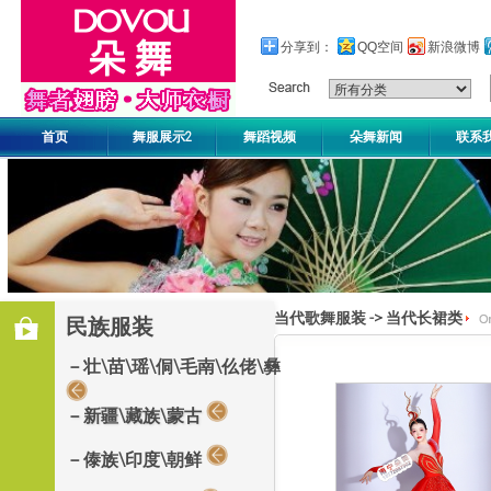
分享到：
QQ空间
新浪微博
首页
舞服展示2
舞蹈视频
朵舞新闻
联系
当代歌舞服装
->
当代长裙类
民族服装
－壮\苗\瑶\侗\毛南\仫佬\彝
－新疆\藏族\蒙古
－傣族\印度\朝鲜