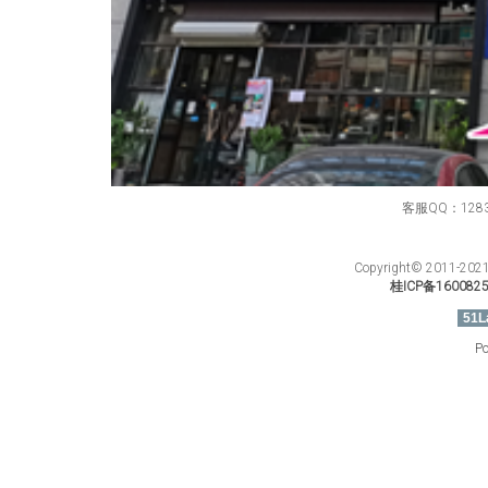
客服QQ：12834
Copyright© 201
桂ICP备160082
51L
Po