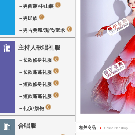
－男西装\中山装
－男民族
－男古典舞/现代/武术
主持人歌唱礼服
－长款修身礼服
－长款蓬蓬礼服
－短款修身礼服
－短款蓬蓬礼服
－礼仪\旗袍
合唱服
相关商品