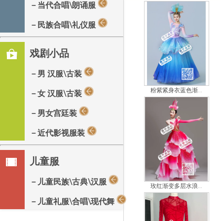
－当代合唱\朗诵服
－民族合唱\礼仪服
戏剧小品
－男 汉服\古装
粉紫紧身衣蓝色渐...
－女 汉服\古装
－男女宫廷装
－近代影视服装
儿童服
－儿童民族\古典\汉服
玫红渐变多层水浪...
－儿童礼服\合唱\现代舞