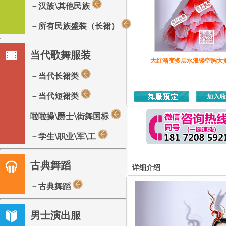
－汉族\其他民族
－所有民族盛装（长裙）
当代歌舞服装
大红渐变多层水浪镂空胸大
－当代长裙类
－当代短裙类
啦啦操\爵士\街舞国标
－学生\职业\军\工
古典舞蹈
详细介绍
－古典舞蹈
男士演出服