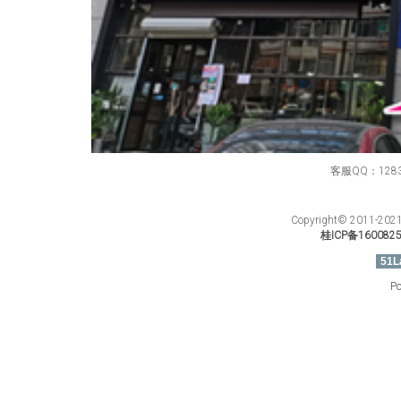
客服QQ：12834
Copyright© 201
桂ICP备160082
51L
Po