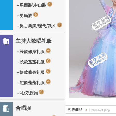
－男西装\中山装
－男民族
－男古典舞/现代/武术
主持人歌唱礼服
－长款修身礼服
－长款蓬蓬礼服
－短款修身礼服
－短款蓬蓬礼服
－礼仪\旗袍
合唱服
相关商品