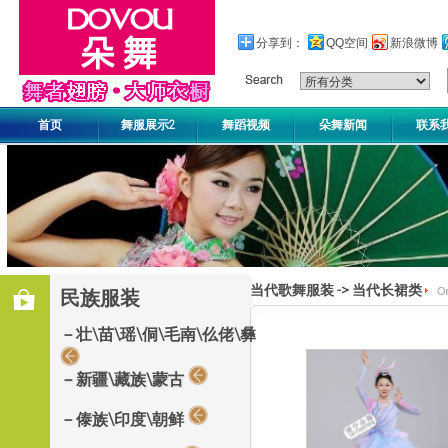
分享到：
QQ空间
新浪微博
首页
舞服展示2
舞蹈视频
朵舞新闻
联系
当代歌舞服装
->
当代长裙类
民族服装
－壮\苗\瑶\侗\毛南\仫佬\彝
－新疆\藏族\蒙古
－傣族\印度\朝鲜