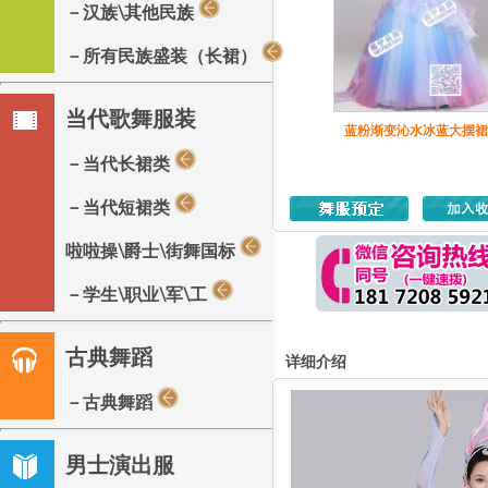
－汉族\其他民族
－所有民族盛装（长裙）
当代歌舞服装
蓝粉渐变沁水冰蓝大摆裙
－当代长裙类
－当代短裙类
啦啦操\爵士\街舞国标
－学生\职业\军\工
古典舞蹈
详细介绍
－古典舞蹈
男士演出服