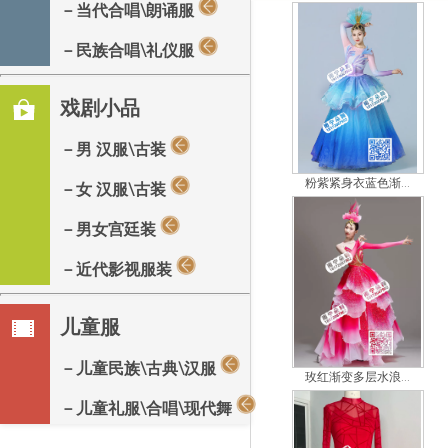
－当代合唱\朗诵服
－民族合唱\礼仪服
戏剧小品
－男 汉服\古装
粉紫紧身衣蓝色渐...
－女 汉服\古装
－男女宫廷装
－近代影视服装
儿童服
－儿童民族\古典\汉服
玫红渐变多层水浪...
－儿童礼服\合唱\现代舞